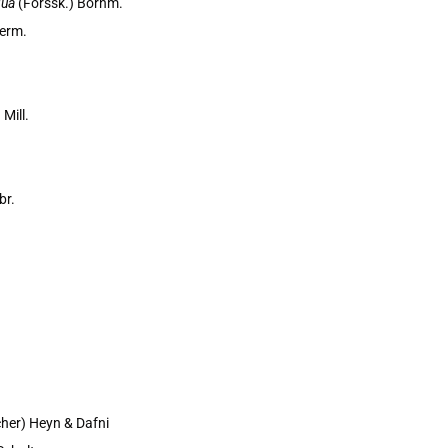
iqua
(Forssk.) Bornm.
Serm.
 Mill.
br.
her) Heyn & Dafni