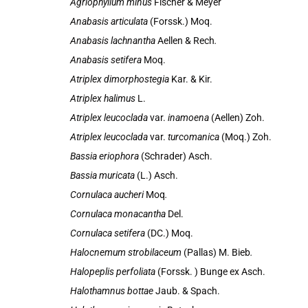
Agriophyllum minus
Fischer & Meyer
Anabasis articulata
(Forssk.) Moq.
Anabasis lachnantha
Aellen & Rech
.
Anabasis setifera
Moq.
Atriplex dimorphostegia
Kar. & Kir.
Atriplex halimus
L.
Atriplex leucoclada
var.
inamoena
(Aellen) Zoh.
Atriplex leucoclada
var.
turcomanica
(Moq.) Zoh.
Bassia eriophora
(Schrader) Asch.
Bassia muricata
(L.) Asch.
Cornulaca aucheri
Moq
.
Cornulaca monacantha
Del.
Cornulaca setifera
(DC.) Moq.
Halocnemum strobilaceum
(Pallas) M. Bieb
.
Halopeplis perfoliata
(Forssk. ) Bunge ex Asch.
Halothamnus bottae
Jaub. & Spach.