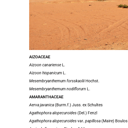
AIZOACEAE
Aizoon canariense
L
.
Aizoon hispanicum
L.
Mesembryanthemum forsskaolii
Hochst.
Mesembryanthemum nodiflorurn
L.
AMARANTHACEAE
Aerva javanica
(Burm.f.) Juss. ex Schultes
Agathophora alopecuroides
(Del.) Fenzl
Agathophora alopecuroides
var
.
papillosa
(Maire) Boulos