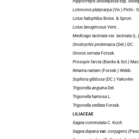
Hippocrepis unisiliquosa
ssp.
bisil
Lotononis platycarpa
(Viv.) Pichi.- 
Lotus halophilus
Boiss. & Sprun.
Lotus lanuginosus
Vent..
Medicago laciniata
var.
laciniata
(L.)
Onobrychis ptolemaica
(Del.) DC.
Ononis serrata
Forssk.
Prosopis farcta
(Banks & Sol.)
Mac
Retama raetam
(Forssk.) Webb.
Sophora gibbosa
(DC.) Yakovlev
Trigonella anguina
Del
.
Trigonella hamosa
L.
Trigonella stellata
Forssk.
LILIACEAE
Gagea commutata
C. Koch
Gagea dayana
var.
conjugens
(Pasc