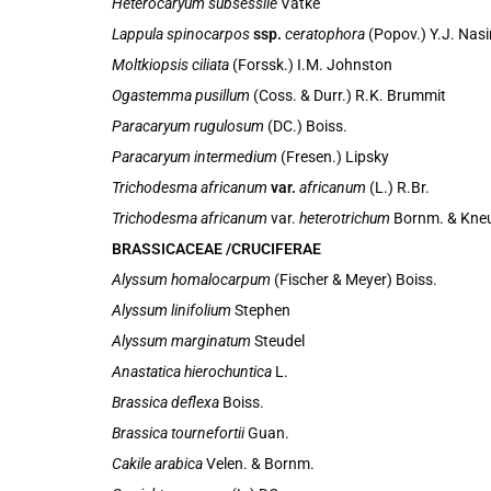
Heterocaryum subsessile
Vatke
Lappula spinocarpos
ssp.
ceratophora
(Popov.) Y.J. Nasi
Moltkiopsis ciliata
(Forssk.) I.M. Johnston
Ogastemma pusillum
(Coss. & Durr.) R.K. Brummit
Paracaryum rugulosum
(DC.) Boiss.
Paracaryum intermedium
(Fresen.) Lipsky
Trichodesma africanum
var.
africanum
(L.) R.Br.
Trichodesma africanum
var.
heterotrichum
Bornm. & Kne
BRASSICACEAE /CRUCIFERAE
Alyssum homalocarpum
(Fischer & Meyer) Boiss.
Alyssum linifolium
Stephen
Alyssum marginatum
Steudel
Anastatica hierochuntica
L.
Brassica deflexa
Boiss.
Brassica tournefortii
Guan.
Cakile arabica
Velen. & Bornm.