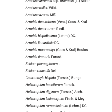
Anchusa arvensis
ssp.
orientalis
(L.) Nordh
Anchusa milleri
Willd.
Anchusa azurea Mill.
Arnebia decumbens
(Vent.) Coss. & Kral
Arnebia desertorum
Riedl.
Arnebia hispidissima
(Lehm.) DC.
Arnebia linearifolia
DC.
Arnebia macrocalyx
(Coss & Kral) Boulos
Arnebia tinctoria
Forssk.
Echium plantagineum
L.
Echium rauwolfii
Del.
Gastrocotyle hispida
(Forssk.) Bunge
Heliotropium bacciferum
Forssk.
Heliotropium digynum
(Forssk.) Asch.
Heliotropium lasiocarpum
Fisch. & Mey
Heliotropium ramosissimum
(Lehm.) DC.