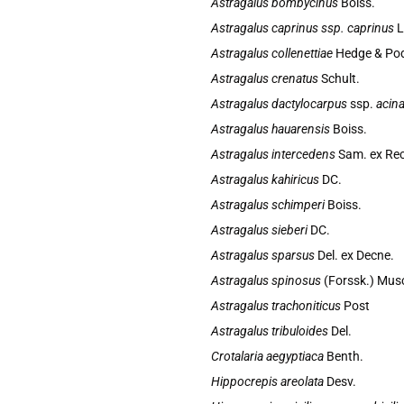
Astragalus bombycinus
Boiss.
Astragalus caprinus ssp. caprinus
L
Astragalus collenettiae
Hedge & Pod
Astragalus crenatus
Schult.
Astragalus dactylocarpus
ssp.
acin
Astragalus hauarensis
Boiss.
Astragalus intercedens
Sam. ex Rec
Astragalus kahiricus
DC.
Astragalus schimperi
Boiss.
Astragalus sieberi
DC.
Astragalus sparsus
Del. ex Decne.
Astragalus spinosus
(Forssk.) Musc
Astragalus trachoniticus
Post
Astragalus tribuloides
Del.
Crotalaria aegyptiaca
Benth.
Hippocrepis areolata
Desv.