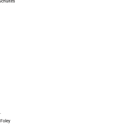
 Schultes
.
 Foley