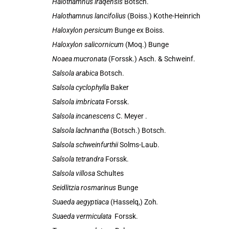
Halothamnus iraqensis
Botsch.
Halothamnus lancifolius
(Boiss.) Kothe-Heinrich
Haloxylon persicum
Bunge ex Boiss.
Haloxylon salicornicum
(Moq.) Bunge
Noaea mucronata
(Forssk.) Asch. & Schweinf.
Salsola arabica
Botsch.
Salsola cyclophylla
Baker
Salsola imbricata
Forssk.
Salsola incanescens
C. Meyer
.
Salsola lachnantha
(Botsch.) Botsch.
Salsola schweinfurthii
Solms-Laub.
Salsola tetrandra
Forssk.
Salsola villosa
Schultes
Seidlitzia rosmarinus
Bunge
Suaeda aegyptiaca
(Hasselq,) Zoh
.
Suaeda vermiculata
Forssk.